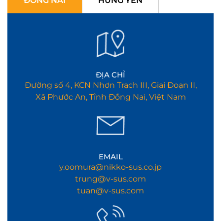
ĐỒNG NAI
HƯNG YÊN
ĐỊA CHỈ
Đường số 4, KCN Nhơn Trạch III, Giai Đoạn II,
Xã Phước An, Tỉnh Đồng Nai, Việt Nam
EMAIL
y.oomura@nikko-sus.co.jp
trung@v-sus.com
tuan@v-sus.com