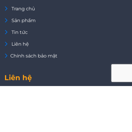
Trang chủ
Sản phẩm
Tin tức
Liên hệ
Chính sách bảo mật
Liên hệ
Đồng nai
Đường số 4, KCN Nhơn Trạch III, Giai Đoạn II, Xã
Phước An, Tỉnh Đồng Nai, Việt Nam
Hưng yên
Thuộc lô CN20A tại đường N4, KCN Yên Mỹ II mở