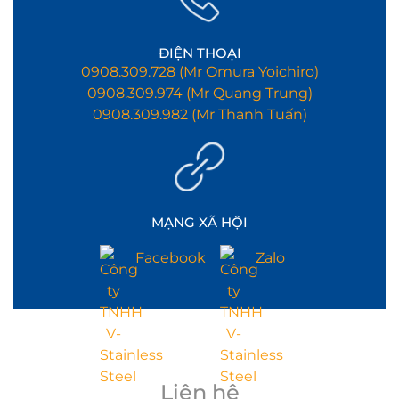
ĐIỆN THOẠI
0908.309.728 (Mr Omura Yoichiro)
0908.309.974 (Mr Quang Trung)
0908.309.982 (Mr Thanh Tuấn)
MẠNG XÃ HỘI
Facebook
Zalo
Liên hệ